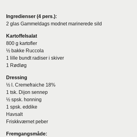
Ingredienser (4 pers.):
2 glas Gammeldags modnet marinerede sild
Kartoffelsalat
800 g kartofler
½ bakke Ruccola
1 lille bundt radiser i skiver
1 Rødløg
Dressing
½ l. Cremefraiche 18%
1 tsk. Dijon sennep
½ spsk. honning
1 spsk. eddike
Havsalt
Friskkværnet peber
Fremgangsmåde: