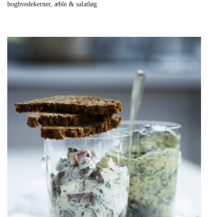
boghvedekerner, æble & salatløg