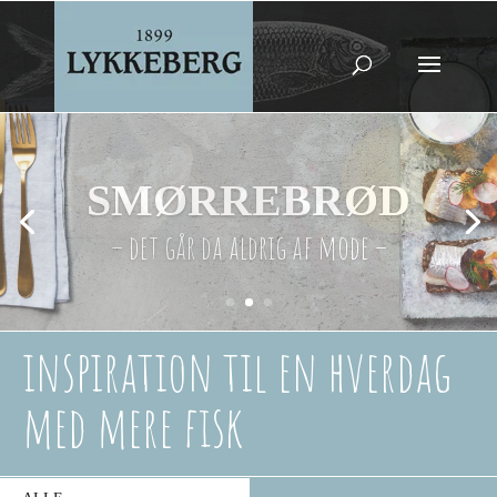
FRISK SILD
– med nye sildevarianter –
inspiration til en hverdag
med mere fisk