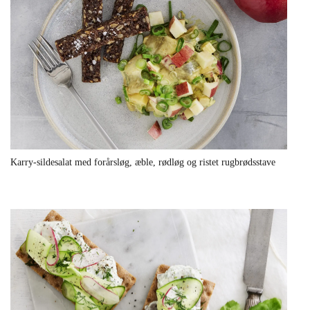
Karry-sildesalat med forårsløg, æble, rødløg og ristet rugbrødsstave