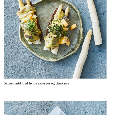
Sennepssild med hvide asparges og chiakarse