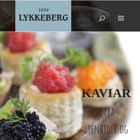
KAVIAR
- fra
stenbider og