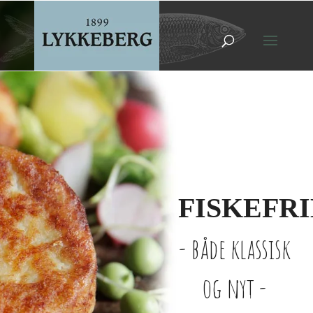
FISKEFR
- både klassisk
og nyt -